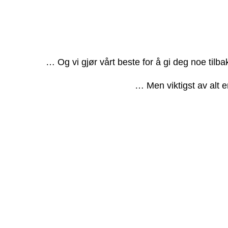
… Og vi gjør vårt beste for å gi deg noe tilb
… Men viktigst av alt e