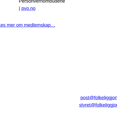
Personvernombudene
|
pvo.no
Les mer om medlemskap…
post@folkeliggjor
styret@folkeliggjo