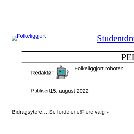
Hopp
til
innhold
Studentdre
PED
Folkeliggjort-roboten
Redaktør:
15. august 2022
Publisert
Bidragsytere:
…
Se fordelene!
Flere valg