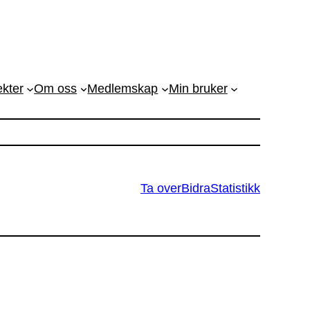
ekter
Om oss
Medlemskap
Min bruker
Ta over
Bidra
Statistikk