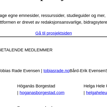
lage egne emnesider, ressurssider, studieguider og mer,
ttformen er drevet av redaksjonsansvarlige, bidragsytere
Gå til prosjektsiden
BETALENDE MEDLEMMER
Tobias Rade Evensen |
tobiasrade.no
Bård-Erik Evensen
Höganäs Borgestad
Helga Hele
|
hoganasborgestad.com
|
helgaheleu