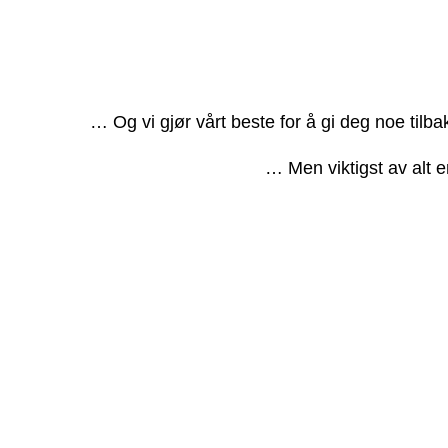
… Og vi gjør vårt beste for å gi deg noe tilb
… Men viktigst av alt e