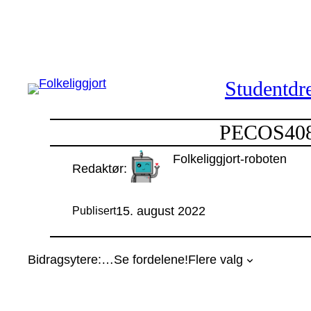
Hopp
til
innhold
Studentdre
PECOS4080:
Folkeliggjort-roboten
Redaktør:
15. august 2022
Publisert
Bidragsytere:
…
Se fordelene!
Flere valg