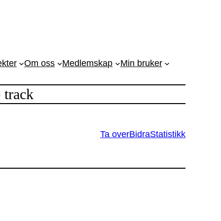
ekter
Om oss
Medlemskap
Min bruker
 track
Ta over
Bidra
Statistikk