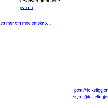
Personvernombudene
|
pvo.no
Les mer om medlemskap…
post@folkeliggjor
styret@folkeliggjo