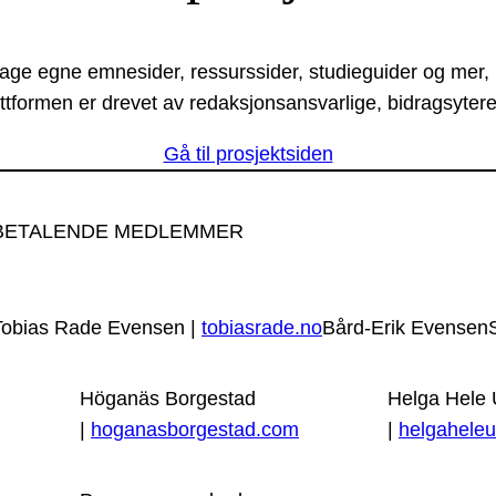
lage egne emnesider, ressurssider, studieguider og mer,
ttformen er drevet av redaksjonsansvarlige, bidragsytere
Gå til prosjektsiden
BETALENDE MEDLEMMER
Tobias Rade Evensen |
tobiasrade.no
Bård-Erik Evensen
Höganäs Borgestad
Helga Hele
|
hoganasborgestad.com
|
helgaheleu