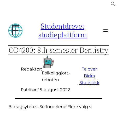
Hopp
til
innhold
Studentdrevet
studieplattform
OD4200: 8th semester Dentistry
Ta over
Redaktør:
Folkeliggjort-
Bidra
roboten
Statistikk
15. august 2022
Publisert
Bidragsytere:
…
Se fordelene!
Flere valg