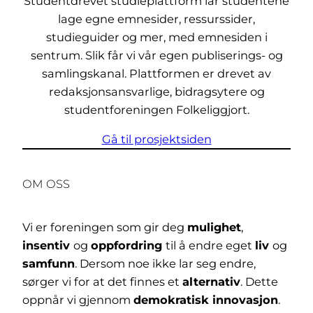
Studentdrevet studieplattform lar studentene
lage egne emnesider, ressurssider,
studieguider og mer, med emnesiden i
sentrum. Slik får vi vår egen publiserings- og
samlingskanal. Plattformen er drevet av
redaksjonsansvarlige, bidragsytere og
studentforeningen Folkeliggjort.
Gå til prosjektsiden
OM OSS
Vi er foreningen som gir deg
mulighet
,
insentiv
og
oppfordring
til å endre eget
liv
og
samfunn
. Dersom noe ikke lar seg endre,
sørger vi for at det finnes et
alternativ
. Dette
oppnår vi gjennom
demokratisk innovasjon
.