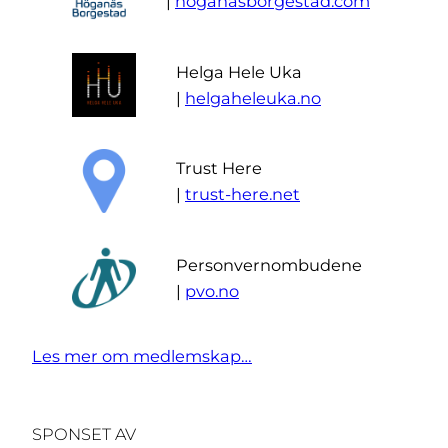
|
hoganasborgestad.com
Helga Hele Uka
|
helgaheleuka.no
Trust Here
|
trust-here.net
Personvernombudene
|
pvo.no
Les mer om medlemskap…
SPONSET AV