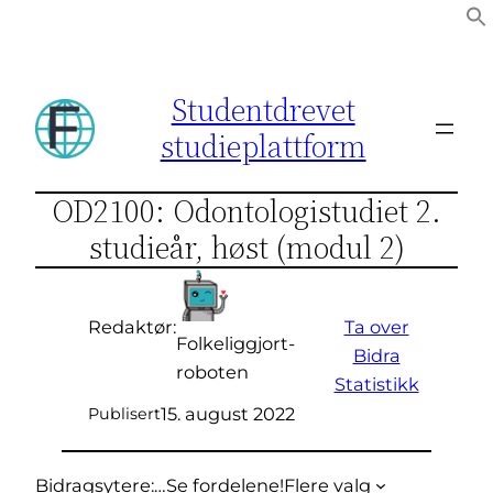
Hopp
til
innhold
Studentdrevet
studieplattform
OD2100: Odontologistudiet 2.
studieår, høst (modul 2)
Ta over
Redaktør:
Folkeliggjort-
Bidra
roboten
Statistikk
15. august 2022
Publisert
Bidragsytere:
…
Se fordelene!
Flere valg