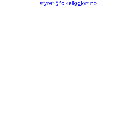
styret@folkeliggjort.no