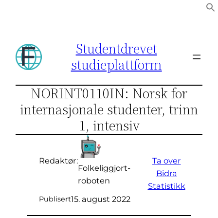
Hopp
til
innhold
Studentdrevet
studieplattform
NORINT0110IN: Norsk for
internasjonale studenter, trinn
1, intensiv
Ta over
Redaktør:
Folkeliggjort-
Bidra
roboten
Statistikk
15. august 2022
Publisert