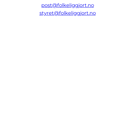
post@folkeliggjort.no
styret@folkeliggjort.no