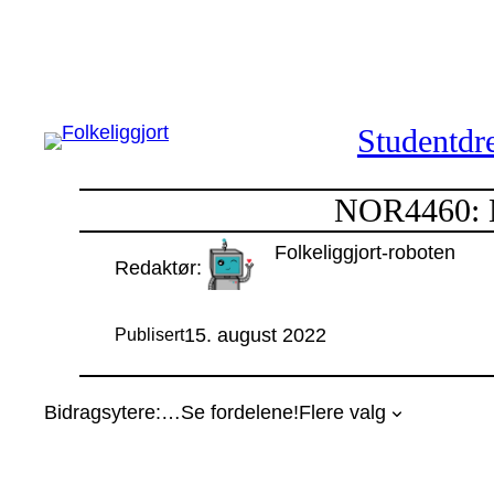
Hopp
til
innhold
Studentdre
NOR4460: Mo
Folkeliggjort-roboten
Redaktør:
15. august 2022
Publisert
Bidragsytere:
…
Se fordelene!
Flere valg