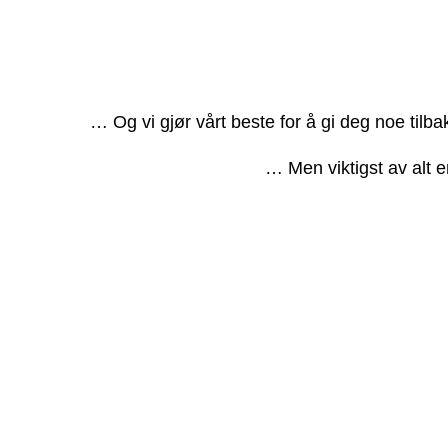
… Og vi gjør vårt beste for å gi deg noe tilb
… Men viktigst av alt e