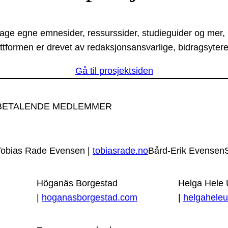
lage egne emnesider, ressurssider, studieguider og mer,
ttformen er drevet av redaksjonsansvarlige, bidragsytere
Gå til prosjektsiden
BETALENDE MEDLEMMER
Tobias Rade Evensen |
tobiasrade.no
Bård-Erik Evensen
Höganäs Borgestad
Helga Hele
|
hoganasborgestad.com
|
helgaheleu