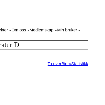
ekter
Om oss
Medlemskap
Min bruker
ratur D
Ta over
Bidra
Statistikk