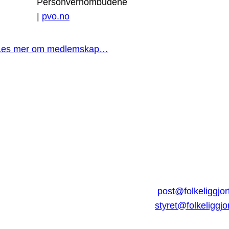
Personvernombudene
|
pvo.no
Les mer om medlemskap…
post@folkeliggjor
styret@folkeliggjo