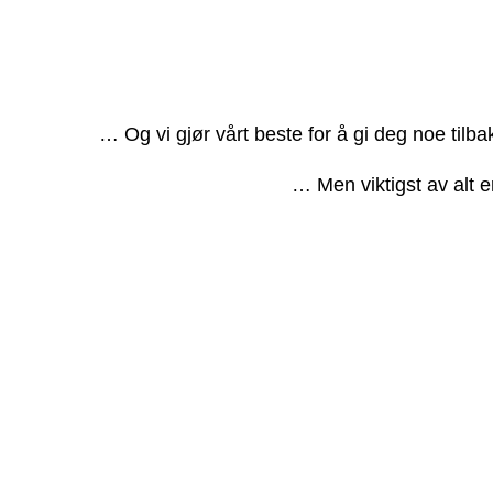
… Og vi gjør vårt beste for å gi deg noe tilb
… Men viktigst av alt e