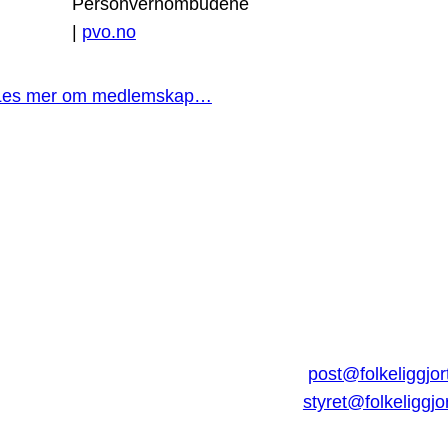
Personvernombudene
|
pvo.no
Les mer om medlemskap…
post@folkeliggjor
styret@folkeliggjo