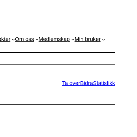
ekter
Om oss
Medlemskap
Min bruker
Ta over
Bidra
Statistikk