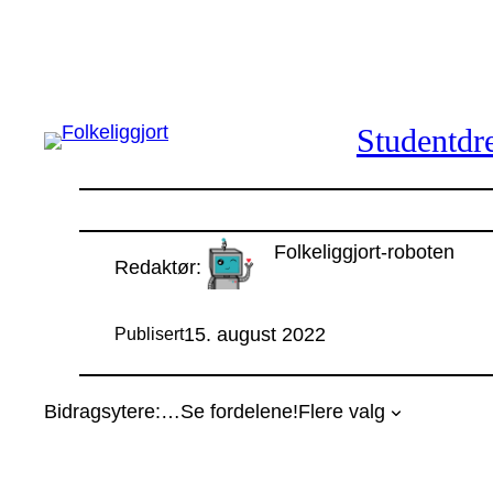
Hopp
til
innhold
Studentdre
Folkeliggjort-roboten
Redaktør:
15. august 2022
Publisert
Bidragsytere:
…
Se fordelene!
Flere valg