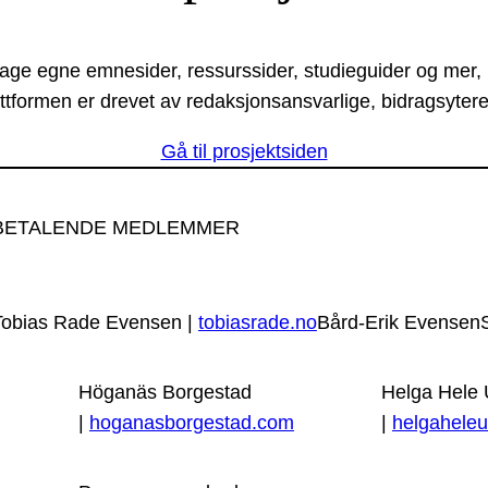
lage egne emnesider, ressurssider, studieguider og mer,
ttformen er drevet av redaksjonsansvarlige, bidragsytere
Gå til prosjektsiden
BETALENDE MEDLEMMER
Tobias Rade Evensen |
tobiasrade.no
Bård-Erik Evensen
Höganäs Borgestad
Helga Hele
|
hoganasborgestad.com
|
helgaheleu