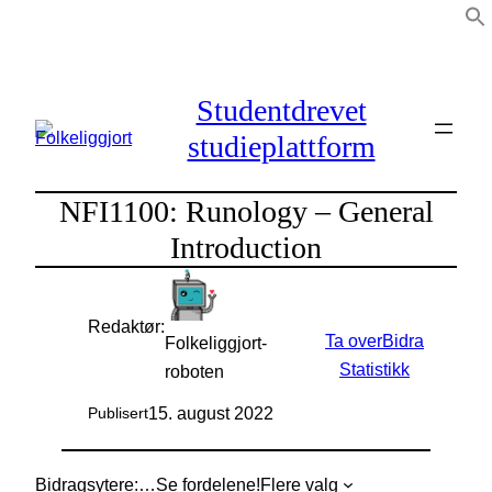
Hopp
til
innhold
Studentdrevet
studieplattform
NFI1100: Runology – General
Introduction
Redaktør:
Ta over
Bidra
Folkeliggjort-
Statistikk
roboten
15. august 2022
Publisert
Bidragsytere:
…
Se fordelene!
Flere valg