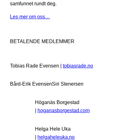
samfunnet rundt deg.
Les mer om oss…
BETALENDE MEDLEMMER
Tobias Rade Evensen |
tobiasrade.no
Bård-Erik Evensen
Siri Stenersen
Höganäs Borgestad
|
hoganasborgestad.com
Helga Hele Uka
|
helgaheleuka.no