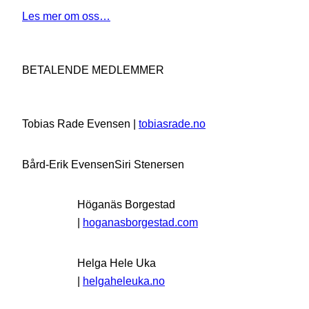
Les mer om oss…
BETALENDE MEDLEMMER
Tobias Rade Evensen |
tobiasrade.no
Bård-Erik Evensen
Siri Stenersen
Höganäs Borgestad
|
hoganasborgestad.com
Helga Hele Uka
|
helgaheleuka.no