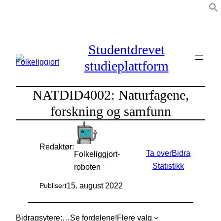
Hopp
til
innhold
Studentdrevet
studieplattform
NATDID4002: Naturfagene,
forskning og samfunn
Redaktør:
Ta over
Bidra
Folkeliggjort-
Statistikk
roboten
15. august 2022
Publisert
Bidragsytere:
…
Se fordelene!
Flere valg