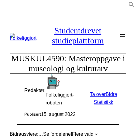
Hopp
til
innhold
Studentdrevet
studieplattform
MUSKUL4590: Masteroppgave i
museologi og kulturarv
Redaktør:
Ta over
Bidra
Folkeliggjort-
Statistikk
roboten
15. august 2022
Publisert
Bidragsytere:
…
Se fordelene!
Flere valg