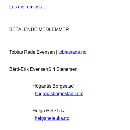
Les mer om oss…
BETALENDE MEDLEMMER
Tobias Rade Evensen |
tobiasrade.no
Bård-Erik Evensen
Siri Stenersen
Höganäs Borgestad
|
hoganasborgestad.com
Helga Hele Uka
|
helgaheleuka.no