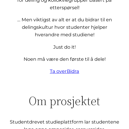
for deling og kollokviegrupper basert på
etterspørsel!
… Men viktigst av alt er at du bidrar til en
delingskultur hvor studenter hjelper
hverandre med studiene!
Just do it!
Noen må være den første til å dele!
Ta over
Bidra
Om prosjektet
Studentdrevet studieplattform lar studentene