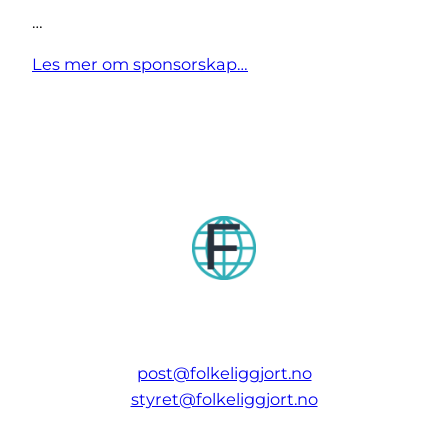
…
Les mer om sponsorskap…
post@folkeliggjort.no
styret@folkeliggjort.no