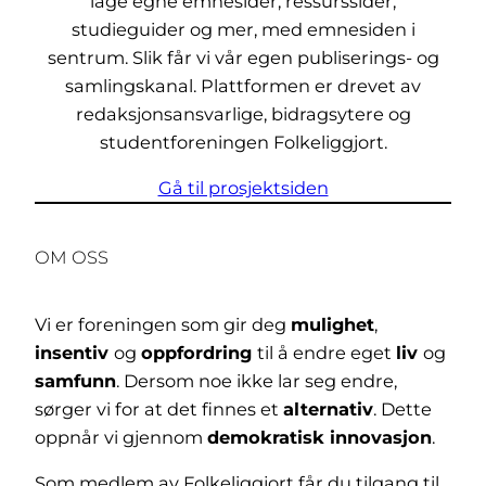
lage egne emnesider, ressurssider,
studieguider og mer, med emnesiden i
sentrum. Slik får vi vår egen publiserings- og
samlingskanal. Plattformen er drevet av
redaksjonsansvarlige, bidragsytere og
studentforeningen Folkeliggjort.
Gå til prosjektsiden
OM OSS
Vi er foreningen som gir deg
mulighet
,
insentiv
og
oppfordring
til å endre eget
liv
og
samfunn
. Dersom noe ikke lar seg endre,
sørger vi for at det finnes et
alternativ
. Dette
oppnår vi gjennom
demokratisk innovasjon
.
Som medlem av Folkeliggjort får du tilgang til