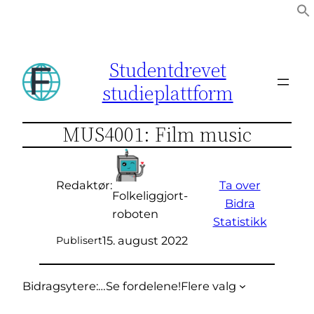
Hopp
til
innhold
Studentdrevet
studieplattform
MUS4001: Film music
Ta over
Redaktør:
Folkeliggjort-
Bidra
roboten
Statistikk
15. august 2022
Publisert
Bidragsytere:
…
Se fordelene!
Flere valg