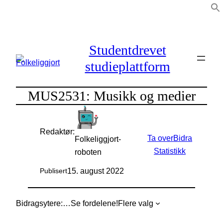
Hopp
til
innhold
Studentdrevet
studieplattform
MUS2531: Musikk og medier
Redaktør:
Ta over
Bidra
Folkeliggjort-
Statistikk
roboten
15. august 2022
Publisert
Bidragsytere:
…
Se fordelene!
Flere valg