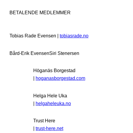
BETALENDE MEDLEMMER
Tobias Rade Evensen |
tobiasrade.no
Bård-Erik Evensen
Siri Stenersen
Höganäs Borgestad
|
hoganasborgestad.com
Helga Hele Uka
|
helgaheleuka.no
Trust Here
|
trust-here.net