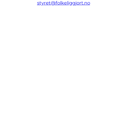
styret@folkeliggjort.no