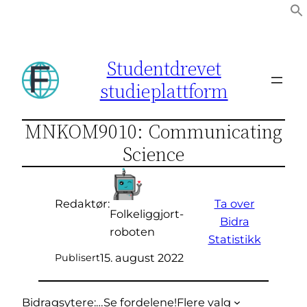
Hopp
til
innhold
Studentdrevet
studieplattform
MNKOM9010: Communicating
Science
Ta over
Redaktør:
Folkeliggjort-
Bidra
roboten
Statistikk
15. august 2022
Publisert
Bidragsytere:
…
Se fordelene!
Flere valg