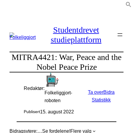
Hopp
til
innhold
Studentdrevet
studieplattform
MITRA4421: War, Peace and the
Nobel Peace Prize
Redaktør:
Ta over
Bidra
Folkeliggjort-
Statistikk
roboten
15. august 2022
Publisert
Bidragsytere:
…
Se fordelene!
Flere valg