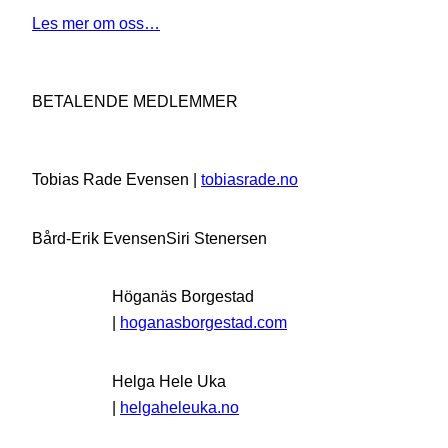
Les mer om oss…
BETALENDE MEDLEMMER
Tobias Rade Evensen |
tobiasrade.no
Bård-Erik Evensen
Siri Stenersen
Höganäs Borgestad
|
hoganasborgestad.com
Helga Hele Uka
|
helgaheleuka.no