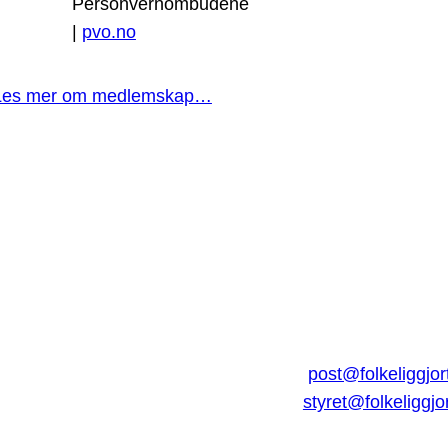
Personvernombudene
|
pvo.no
Les mer om medlemskap…
post@folkeliggjor
styret@folkeliggjo