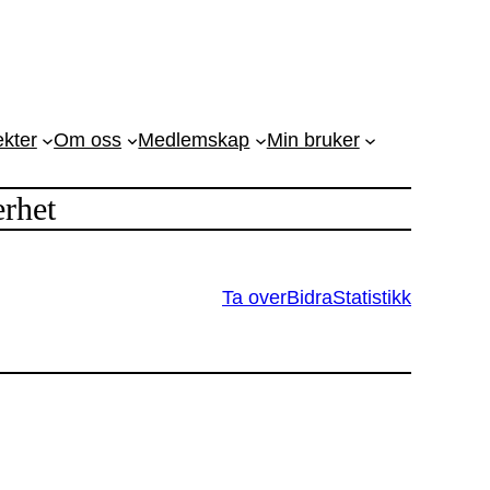
ekter
Om oss
Medlemskap
Min bruker
rhet
Ta over
Bidra
Statistikk