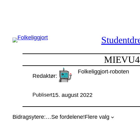
Hopp
til
innhold
Studentdre
MIEVU403
Folkeliggjort-roboten
Redaktør:
15. august 2022
Publisert
Bidragsytere:
…
Se fordelene!
Flere valg