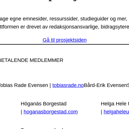
lage egne emnesider, ressurssider, studieguider og mer,
ttformen er drevet av redaksjonsansvarlige, bidragsytere
Gå til prosjektsiden
BETALENDE MEDLEMMER
Tobias Rade Evensen |
tobiasrade.no
Bård-Erik Evensen
Höganäs Borgestad
Helga Hele
|
hoganasborgestad.com
|
helgaheleu