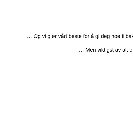
… Og vi gjør vårt beste for å gi deg noe tilb
… Men viktigst av alt e