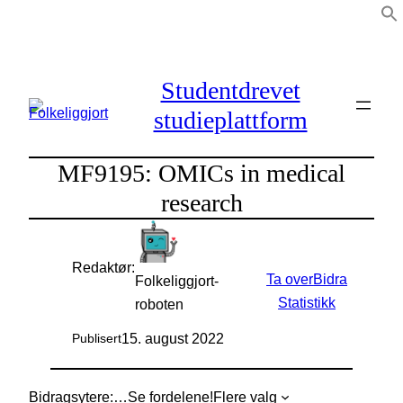
Hopp
til
innhold
Studentdrevet
studieplattform
MF9195: OMICs in medical
research
Redaktør:
Ta over
Bidra
Folkeliggjort-
Statistikk
roboten
15. august 2022
Publisert
Bidragsytere:
…
Se fordelene!
Flere valg