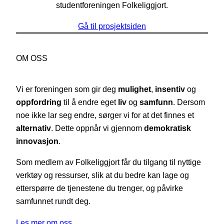
studentforeningen Folkeliggjort.
Gå til prosjektsiden
OM OSS
Vi er foreningen som gir deg
mulighet
,
insentiv
og
oppfordring
til å endre eget
liv
og
samfunn
. Dersom
noe ikke lar seg endre, sørger vi for at det finnes et
alternativ
. Dette oppnår vi gjennom
demokratisk
innovasjon
.
Som medlem av Folkeliggjort får du tilgang til nyttige
verktøy og ressurser, slik at du bedre kan lage og
etterspørre de tjenestene du trenger, og påvirke
samfunnet rundt deg.
Les mer om oss…