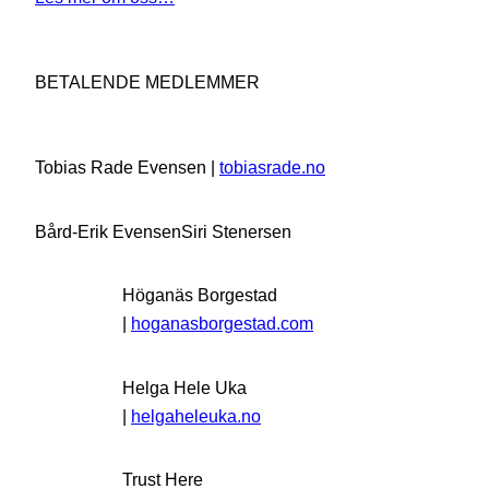
BETALENDE MEDLEMMER
Tobias Rade Evensen |
tobiasrade.no
Bård-Erik Evensen
Siri Stenersen
Höganäs Borgestad
|
hoganasborgestad.com
Helga Hele Uka
|
helgaheleuka.no
Trust Here