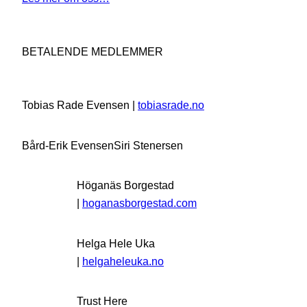
BETALENDE MEDLEMMER
Tobias Rade Evensen |
tobiasrade.no
Bård-Erik Evensen
Siri Stenersen
Höganäs Borgestad
|
hoganasborgestad.com
Helga Hele Uka
|
helgaheleuka.no
Trust Here