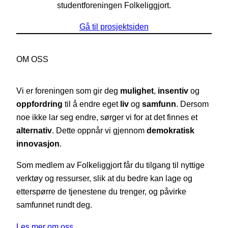
studentforeningen Folkeliggjort.
Gå til prosjektsiden
OM OSS
Vi er foreningen som gir deg
mulighet
,
insentiv
og
oppfordring
til å endre eget
liv
og
samfunn
. Dersom
noe ikke lar seg endre, sørger vi for at det finnes et
alternativ
. Dette oppnår vi gjennom
demokratisk
innovasjon
.
Som medlem av Folkeliggjort får du tilgang til nyttige
verktøy og ressurser, slik at du bedre kan lage og
etterspørre de tjenestene du trenger, og påvirke
samfunnet rundt deg.
Les mer om oss…