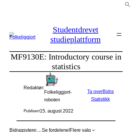
Hopp
til
innhold
Studentdrevet
studieplattform
MF9130E: Introductory course in
statistics
Redaktør:
Ta over
Bidra
Folkeliggjort-
Statistikk
roboten
15. august 2022
Publisert
Bidragsytere:
…
Se fordelene!
Flere valg