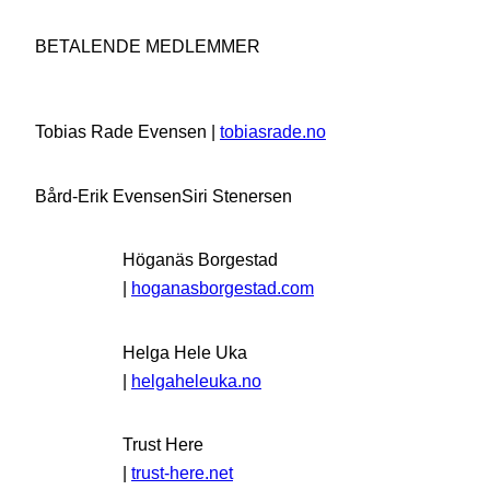
BETALENDE MEDLEMMER
Tobias Rade Evensen |
tobiasrade.no
Bård-Erik Evensen
Siri Stenersen
Höganäs Borgestad
|
hoganasborgestad.com
Helga Hele Uka
|
helgaheleuka.no
Trust Here
|
trust-here.net