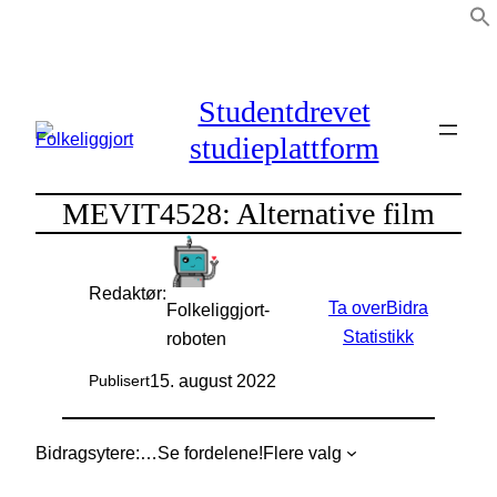
Hopp
til
innhold
Studentdrevet
studieplattform
MEVIT4528: Alternative film
Redaktør:
Ta over
Bidra
Folkeliggjort-
Statistikk
roboten
15. august 2022
Publisert
Bidragsytere:
…
Se fordelene!
Flere valg