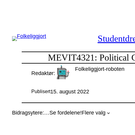
Hopp
til
innhold
Studentdre
MEVIT4321: Political 
Folkeliggjort-roboten
Redaktør:
15. august 2022
Publisert
Bidragsytere:
…
Se fordelene!
Flere valg