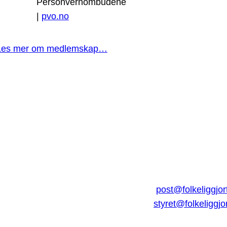
Personvernombudene
|
pvo.no
Les mer om medlemskap…
post@folkeliggjor
styret@folkeliggjo