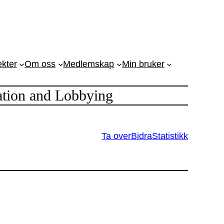
ekter
Om oss
Medlemskap
Min bruker
tion and Lobbying
Ta over
Bidra
Statistikk