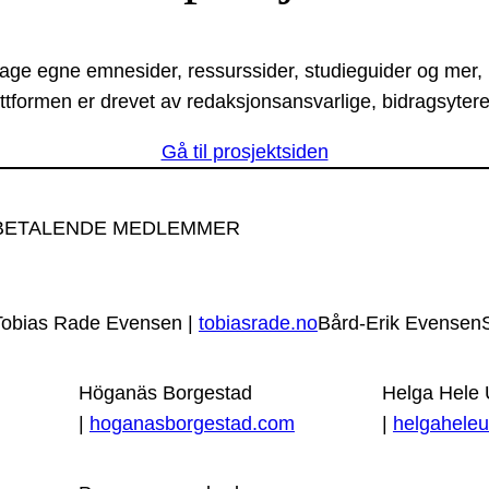
lage egne emnesider, ressurssider, studieguider og mer,
ttformen er drevet av redaksjonsansvarlige, bidragsytere
Gå til prosjektsiden
BETALENDE MEDLEMMER
Tobias Rade Evensen |
tobiasrade.no
Bård-Erik Evensen
Höganäs Borgestad
Helga Hele
|
hoganasborgestad.com
|
helgaheleu