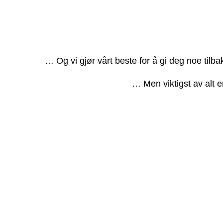
… Og vi gjør vårt beste for å gi deg noe tilb
… Men viktigst av alt e