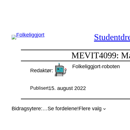
Hopp
til
innhold
Studentdre
MEVIT4099: Mast
Folkeliggjort-roboten
Redaktør:
15. august 2022
Publisert
Bidragsytere:
…
Se fordelene!
Flere valg