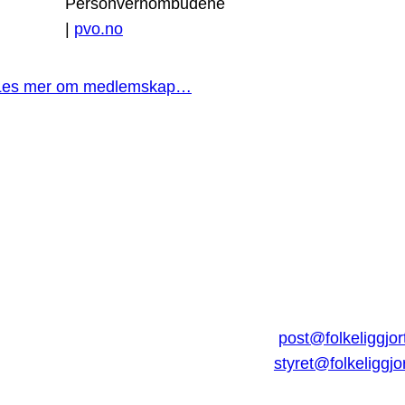
Personvernombudene
|
pvo.no
Les mer om medlemskap…
post@folkeliggjor
styret@folkeliggjo