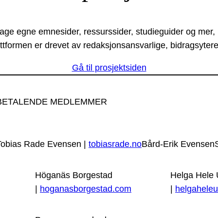
lage egne emnesider, ressurssider, studieguider og mer,
ttformen er drevet av redaksjonsansvarlige, bidragsytere
Gå til prosjektsiden
BETALENDE MEDLEMMER
Tobias Rade Evensen |
tobiasrade.no
Bård-Erik Evensen
Höganäs Borgestad
Helga Hele
|
hoganasborgestad.com
|
helgaheleu