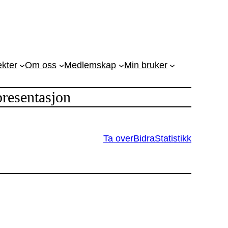
ekter
Om oss
Medlemskap
Min bruker
resentasjon
Ta over
Bidra
Statistikk