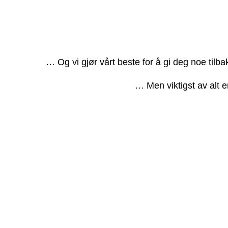
… Og vi gjør vårt beste for å gi deg noe tilb
… Men viktigst av alt e