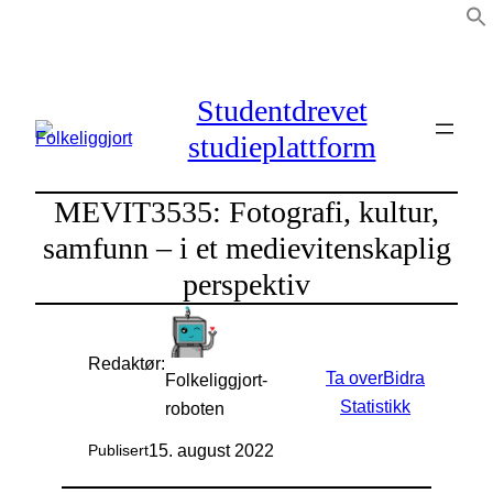
Hopp
til
innhold
Studentdrevet
studieplattform
MEVIT3535: Fotografi, kultur,
samfunn – i et medievitenskaplig
perspektiv
Redaktør:
Ta over
Bidra
Folkeliggjort-
Statistikk
roboten
15. august 2022
Publisert