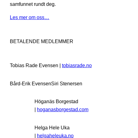
samfunnet rundt deg.
Les mer om oss…
BETALENDE MEDLEMMER
Tobias Rade Evensen |
tobiasrade.no
Bård-Erik Evensen
Siri Stenersen
Höganäs Borgestad
|
hoganasborgestad.com
Helga Hele Uka
|
helgaheleuka.no