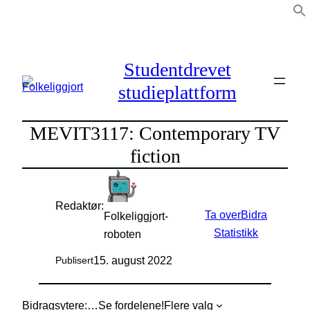
Hopp
til
innhold
Studentdrevet
studieplattform
MEVIT3117: Contemporary TV
fiction
Redaktør:
Ta over
Bidra
Folkeliggjort-
Statistikk
roboten
15. august 2022
Publisert
Bidragsytere:
…
Se fordelene!
Flere valg