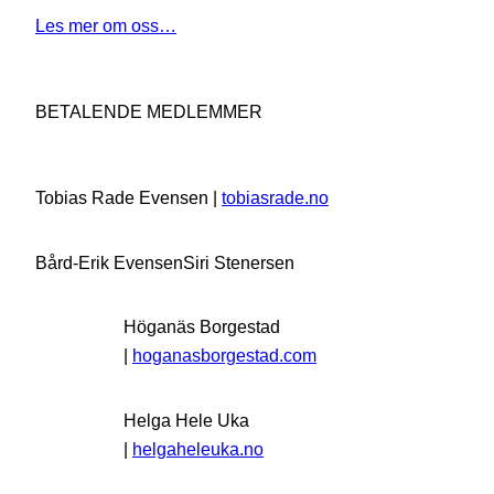
Les mer om oss…
BETALENDE MEDLEMMER
Tobias Rade Evensen |
tobiasrade.no
Bård-Erik Evensen
Siri Stenersen
Höganäs Borgestad
|
hoganasborgestad.com
Helga Hele Uka
|
helgaheleuka.no