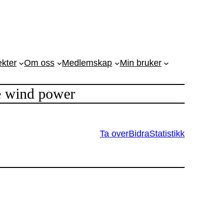
ekter
Om oss
Medlemskap
Min bruker
e wind power
Ta over
Bidra
Statistikk