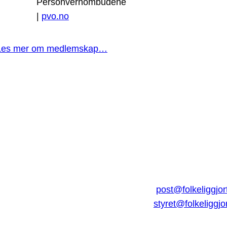
Personvernombudene
|
pvo.no
Les mer om medlemskap…
post@folkeliggjor
styret@folkeliggjo