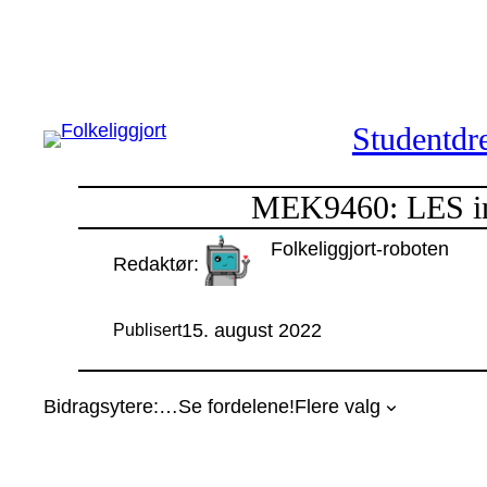
Hopp
til
innhold
Studentdre
MEK9460: LES in
Folkeliggjort-roboten
Redaktør:
15. august 2022
Publisert
Bidragsytere:
…
Se fordelene!
Flere valg