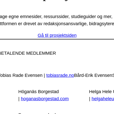
lage egne emnesider, ressurssider, studieguider og mer,
ttformen er drevet av redaksjonsansvarlige, bidragsytere
Gå til prosjektsiden
BETALENDE MEDLEMMER
Tobias Rade Evensen |
tobiasrade.no
Bård-Erik Evensen
Höganäs Borgestad
Helga Hele
|
hoganasborgestad.com
|
helgaheleu