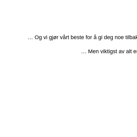
… Og vi gjør vårt beste for å gi deg noe tilb
… Men viktigst av alt e