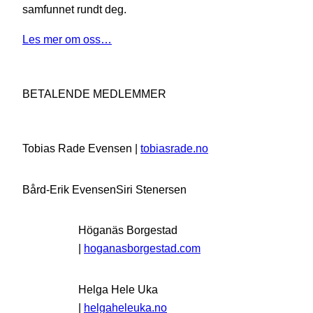
samfunnet rundt deg.
Les mer om oss…
BETALENDE MEDLEMMER
Tobias Rade Evensen |
tobiasrade.no
Bård-Erik Evensen
Siri Stenersen
Höganäs Borgestad
|
hoganasborgestad.com
Helga Hele Uka
|
helgaheleuka.no