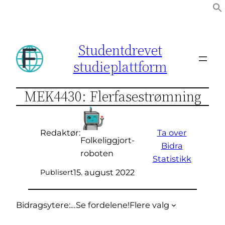
Hopp
til
innhold
Studentdrevet
studieplattform
MEK4430: Flerfasestrømning
Ta over
Redaktør:
Folkeliggjort-
Bidra
roboten
Statistikk
15. august 2022
Publisert
Bidragsytere:
…
Se fordelene!
Flere valg