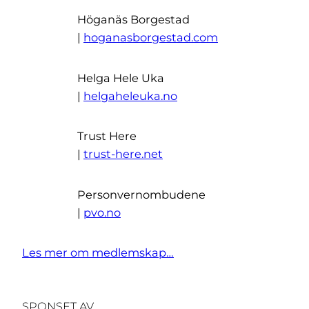
Höganäs Borgestad
|
hoganasborgestad.com
Helga Hele Uka
|
helgaheleuka.no
Trust Here
|
trust-here.net
Personvernombudene
|
pvo.no
Les mer om medlemskap…
SPONSET AV