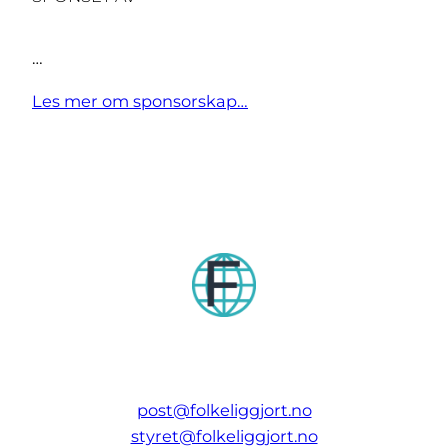
…
Les mer om sponsorskap…
post@folkeliggjort.no
styret@folkeliggjort.no