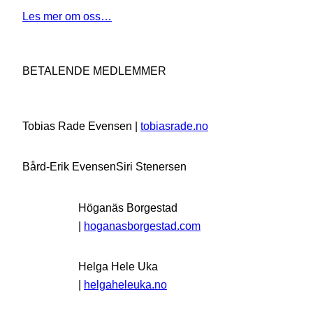
Les mer om oss…
BETALENDE MEDLEMMER
Tobias Rade Evensen |
tobiasrade.no
Bård-Erik Evensen
Siri Stenersen
Höganäs Borgestad
|
hoganasborgestad.com
Helga Hele Uka
|
helgaheleuka.no