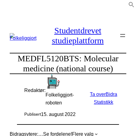
Hopp
til
innhold
Studentdrevet
studieplattform
MEDFL5120BTS: Molecular
medicine (national course)
Redaktør:
Ta over
Bidra
Folkeliggjort-
Statistikk
roboten
15. august 2022
Publisert
Bidragsytere:
…
Se fordelene!
Flere valg