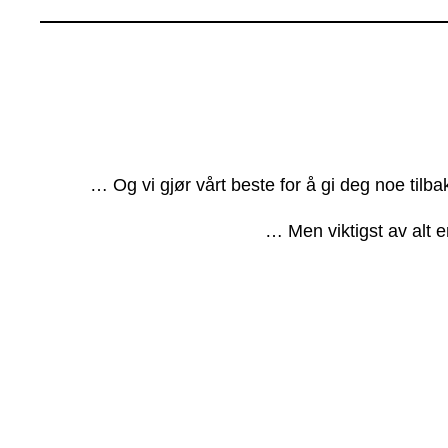
… Og vi gjør vårt beste for å gi deg noe tilb
… Men viktigst av alt e