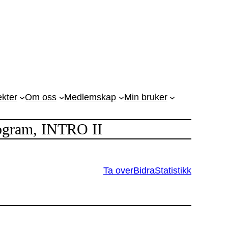
ekter
Om oss
Medlemskap
Min bruker
ogram, INTRO II
Ta over
Bidra
Statistikk