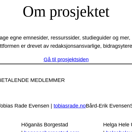
Om prosjektet
lage egne emnesider, ressurssider, studieguider og mer,
ttformen er drevet av redaksjonsansvarlige, bidragsytere
Gå til prosjektsiden
BETALENDE MEDLEMMER
Tobias Rade Evensen |
tobiasrade.no
Bård-Erik Evensen
Höganäs Borgestad
Helga Hele