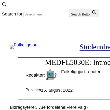
Search for:
Search Button
Hopp
til
innhold
Studentdre
MEDFL5030E: Introdu
Folkeliggjort-roboten
Redaktør:
15. august 2022
Publisert
Bidragsytere:
…
Se fordelene!
Flere valg