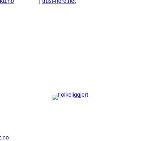
ka.no
|
trust-here.net
t.no