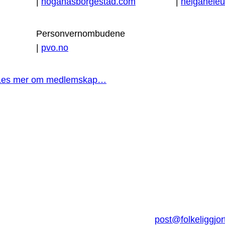
|
hoganasborgestad.com
|
helgaheleu
Personvernombudene
|
pvo.no
Les mer om medlemskap…
post@folkeliggjor