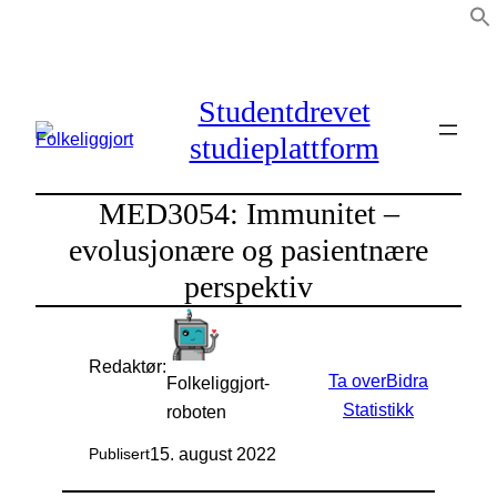
Hopp
til
innhold
Studentdrevet
studieplattform
MED3054: Immunitet –
evolusjonære og pasientnære
perspektiv
Redaktør:
Ta over
Bidra
Folkeliggjort-
Statistikk
roboten
15. august 2022
Publisert