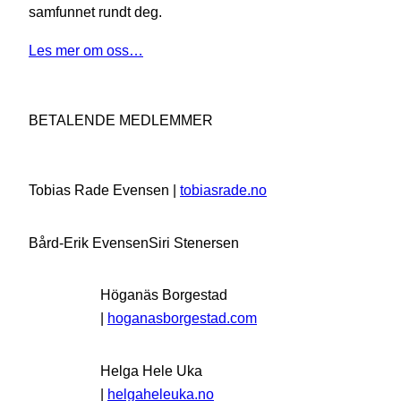
samfunnet rundt deg.
Les mer om oss…
BETALENDE MEDLEMMER
Tobias Rade Evensen |
tobiasrade.no
Bård-Erik Evensen
Siri Stenersen
Höganäs Borgestad
|
hoganasborgestad.com
Helga Hele Uka
|
helgaheleuka.no