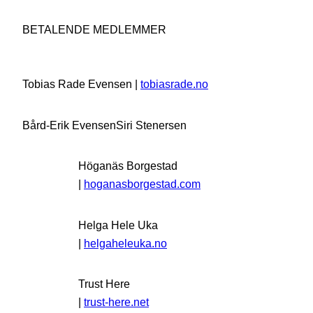
BETALENDE MEDLEMMER
Tobias Rade Evensen |
tobiasrade.no
Bård-Erik Evensen
Siri Stenersen
Höganäs Borgestad
|
hoganasborgestad.com
Helga Hele Uka
|
helgaheleuka.no
Trust Here
|
trust-here.net