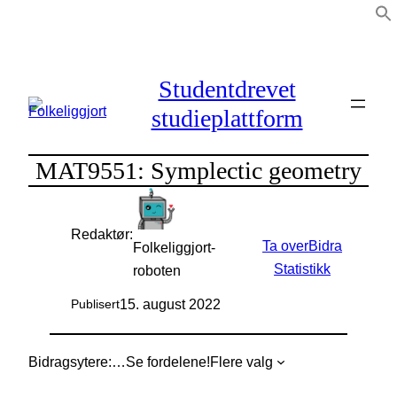
Hopp
til
innhold
Studentdrevet
studieplattform
MAT9551: Symplectic geometry
Redaktør:
Ta over
Bidra
Folkeliggjort-
Statistikk
roboten
15. august 2022
Publisert
Bidragsytere:
…
Se fordelene!
Flere valg