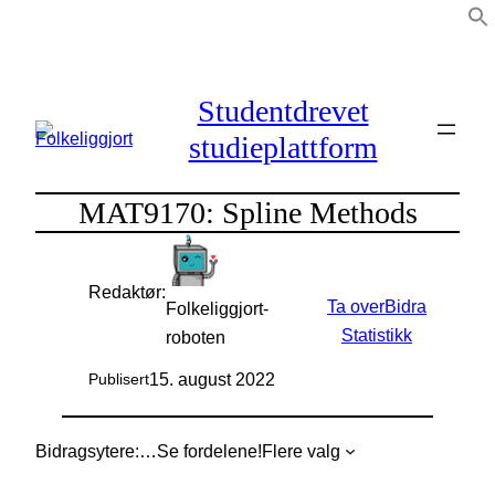
Hopp
til
innhold
Studentdrevet
studieplattform
MAT9170: Spline Methods
Redaktør:
Ta over
Bidra
Folkeliggjort-
Statistikk
roboten
15. august 2022
Publisert
Bidragsytere:
…
Se fordelene!
Flere valg