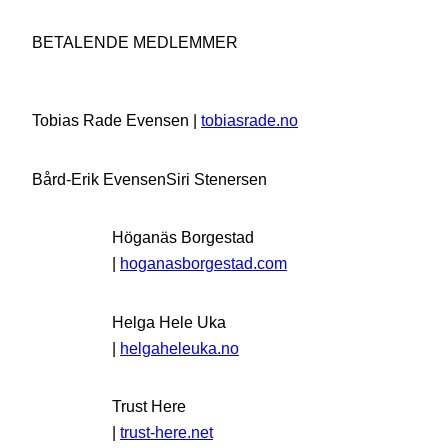
BETALENDE MEDLEMMER
Tobias Rade Evensen |
tobiasrade.no
Bård-Erik Evensen
Siri Stenersen
Höganäs Borgestad
|
hoganasborgestad.com
Helga Hele Uka
|
helgaheleuka.no
Trust Here
|
trust-here.net