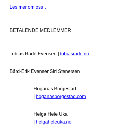
Les mer om oss…
BETALENDE MEDLEMMER
Tobias Rade Evensen |
tobiasrade.no
Bård-Erik Evensen
Siri Stenersen
Höganäs Borgestad
|
hoganasborgestad.com
Helga Hele Uka
|
helgaheleuka.no