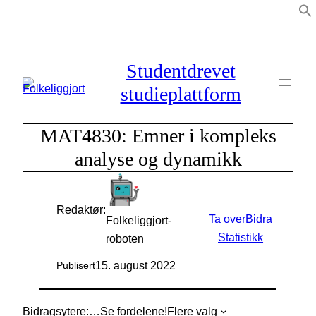
Hopp
til
innhold
Studentdrevet
studieplattform
MAT4830: Emner i kompleks
analyse og dynamikk
Redaktør:
Ta over
Bidra
Folkeliggjort-
Statistikk
roboten
15. august 2022
Publisert
Bidragsytere:
…
Se fordelene!
Flere valg