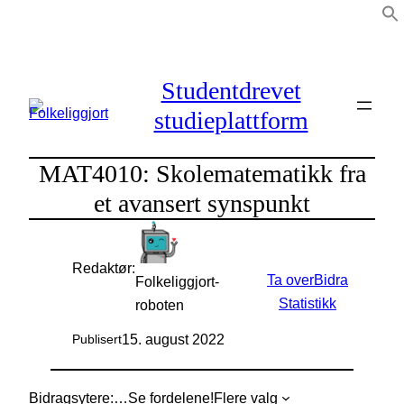
Hopp
til
innhold
Studentdrevet
studieplattform
MAT4010: Skolematematikk fra
et avansert synspunkt
Redaktør:
Ta over
Bidra
Folkeliggjort-
Statistikk
roboten
15. august 2022
Publisert
Bidragsytere:
…
Se fordelene!
Flere valg