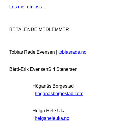
Les mer om oss…
BETALENDE MEDLEMMER
Tobias Rade Evensen |
tobiasrade.no
Bård-Erik Evensen
Siri Stenersen
Höganäs Borgestad
|
hoganasborgestad.com
Helga Hele Uka
|
helgaheleuka.no