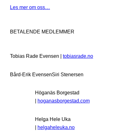
Les mer om oss…
BETALENDE MEDLEMMER
Tobias Rade Evensen |
tobiasrade.no
Bård-Erik Evensen
Siri Stenersen
Höganäs Borgestad
|
hoganasborgestad.com
Helga Hele Uka
|
helgaheleuka.no