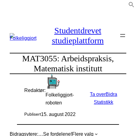
Hopp
til
innhold
Studentdrevet
studieplattform
MAT3055: Arbeidspraksis,
Matematisk institutt
Redaktør:
Ta over
Bidra
Folkeliggjort-
Statistikk
roboten
15. august 2022
Publisert
Bidragsytere:
…
Se fordelene!
Flere valg