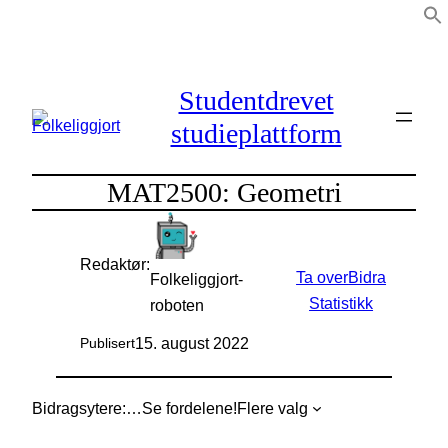
Hopp
til
innhold
Studentdrevet
studieplattform
MAT2500: Geometri
Redaktør:
Ta over
Bidra
Folkeliggjort-
Statistikk
roboten
15. august 2022
Publisert
Bidragsytere:
…
Se fordelene!
Flere valg