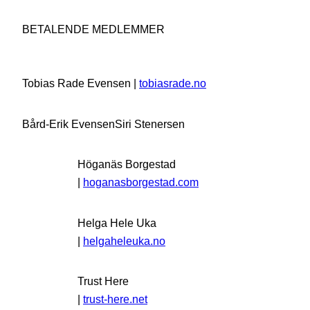
BETALENDE MEDLEMMER
Tobias Rade Evensen |
tobiasrade.no
Bård-Erik Evensen
Siri Stenersen
Höganäs Borgestad
|
hoganasborgestad.com
Helga Hele Uka
|
helgaheleuka.no
Trust Here
|
trust-here.net