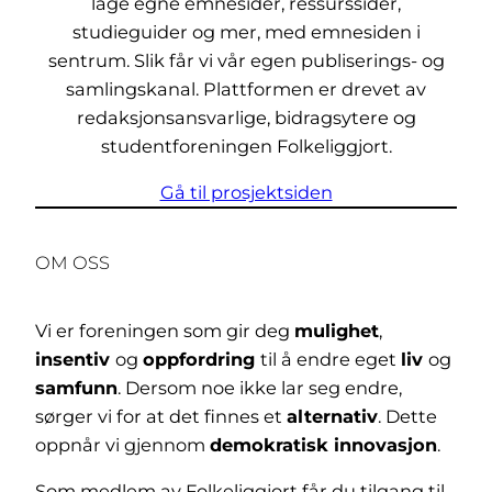
lage egne emnesider, ressurssider,
studieguider og mer, med emnesiden i
sentrum. Slik får vi vår egen publiserings- og
samlingskanal. Plattformen er drevet av
redaksjonsansvarlige, bidragsytere og
studentforeningen Folkeliggjort.
Gå til prosjektsiden
OM OSS
Vi er foreningen som gir deg
mulighet
,
insentiv
og
oppfordring
til å endre eget
liv
og
samfunn
. Dersom noe ikke lar seg endre,
sørger vi for at det finnes et
alternativ
. Dette
oppnår vi gjennom
demokratisk innovasjon
.
Som medlem av Folkeliggjort får du tilgang til