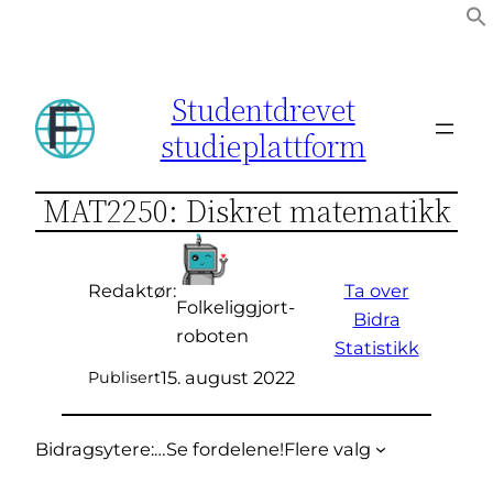
Hopp
til
innhold
Studentdrevet
studieplattform
MAT2250: Diskret matematikk
Ta over
Redaktør:
Folkeliggjort-
Bidra
roboten
Statistikk
15. august 2022
Publisert
Bidragsytere:
…
Se fordelene!
Flere valg