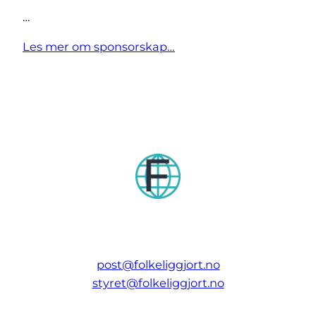
…
Les mer om sponsorskap…
post@folkeliggjort.no
styret@folkeliggjort.no