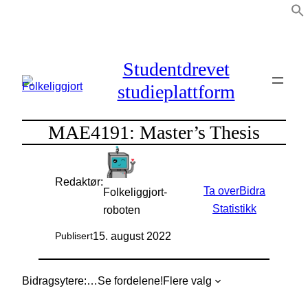
Hopp
til
innhold
Studentdrevet
studieplattform
MAE4191: Master’s Thesis
Redaktør:
Ta over
Bidra
Folkeliggjort-
Statistikk
roboten
15. august 2022
Publisert
Bidragsytere:
…
Se fordelene!
Flere valg