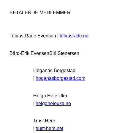
BETALENDE MEDLEMMER
Tobias Rade Evensen |
tobiasrade.no
Bård-Erik Evensen
Siri Stenersen
Höganäs Borgestad
|
hoganasborgestad.com
Helga Hele Uka
|
helgaheleuka.no
Trust Here
|
trust-here.net