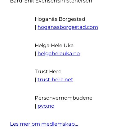
Bård-Erik Evensen
Siri Stenersen
Höganäs Borgestad
|
hoganasborgestad.com
Helga Hele Uka
|
helgaheleuka.no
Trust Here
|
trust-here.net
Personvernombudene
|
pvo.no
Les mer om medlemskap…