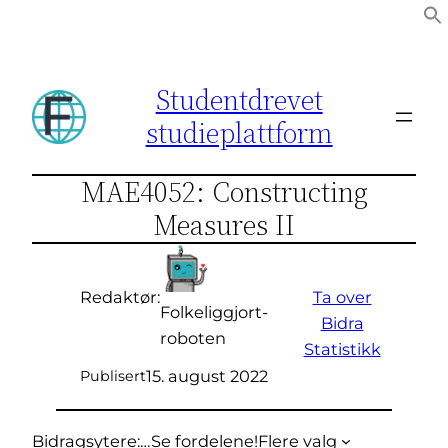
Hopp
til
innhold
Studentdrevet
studieplattform
MAE4052: Constructing
Measures II
Ta over
Redaktør:
Folkeliggjort-
Bidra
roboten
Statistikk
15. august 2022
Publisert
Bidragsytere:
…
Se fordelene!
Flere valg