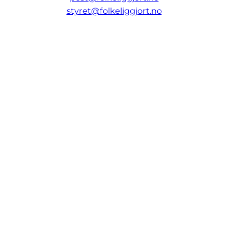
styret@folkeliggjort.no