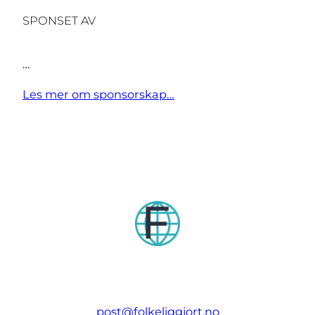
SPONSET AV
…
Les mer om sponsorskap…
post@folkeliggjort.no