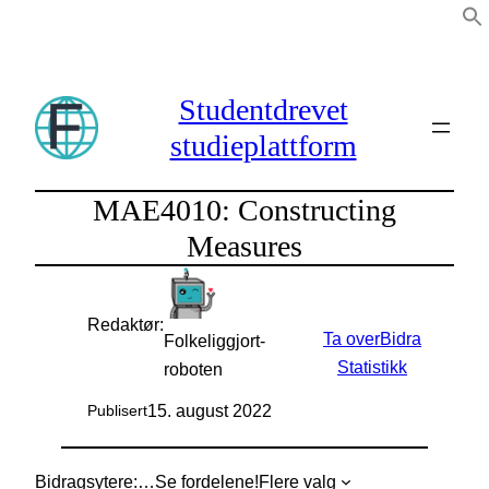
Hopp
til
innhold
Studentdrevet
studieplattform
MAE4010: Constructing
Measures
Redaktør:
Ta over
Bidra
Folkeliggjort-
Statistikk
roboten
15. august 2022
Publisert
Bidragsytere:
…
Se fordelene!
Flere valg