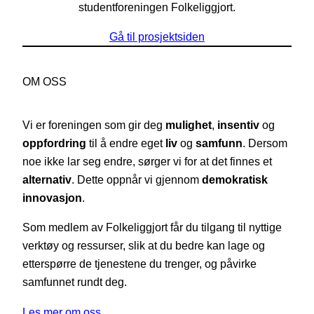
studentforeningen Folkeliggjort.
Gå til prosjektsiden
OM OSS
Vi er foreningen som gir deg
mulighet
,
insentiv
og
oppfordring
til å endre eget
liv
og
samfunn
. Dersom
noe ikke lar seg endre, sørger vi for at det finnes et
alternativ
. Dette oppnår vi gjennom
demokratisk
innovasjon
.
Som medlem av Folkeliggjort får du tilgang til nyttige
verktøy og ressurser, slik at du bedre kan lage og
etterspørre de tjenestene du trenger, og påvirke
samfunnet rundt deg.
Les mer om oss…