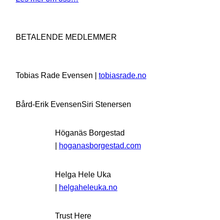
BETALENDE MEDLEMMER
Tobias Rade Evensen |
tobiasrade.no
Bård-Erik Evensen
Siri Stenersen
Höganäs Borgestad
|
hoganasborgestad.com
Helga Hele Uka
|
helgaheleuka.no
Trust Here