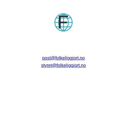
post@folkeliggjort.no
styret@folkeliggjort.no