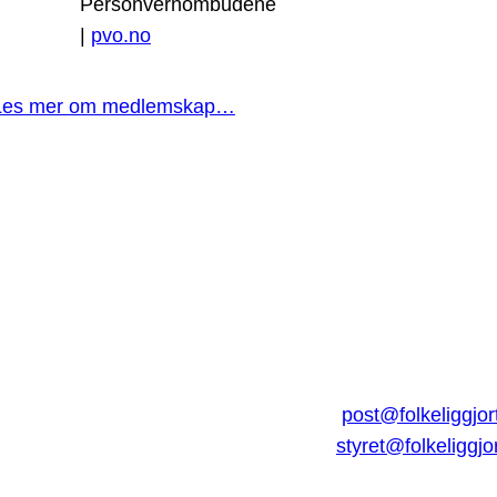
Personvernombudene
|
pvo.no
Les mer om medlemskap…
post@folkeliggjor
styret@folkeliggjo