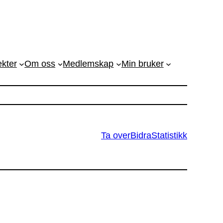
ekter
Om oss
Medlemskap
Min bruker
Ta over
Bidra
Statistikk