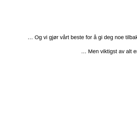
… Og vi gjør vårt beste for å gi deg noe tilb
… Men viktigst av alt e