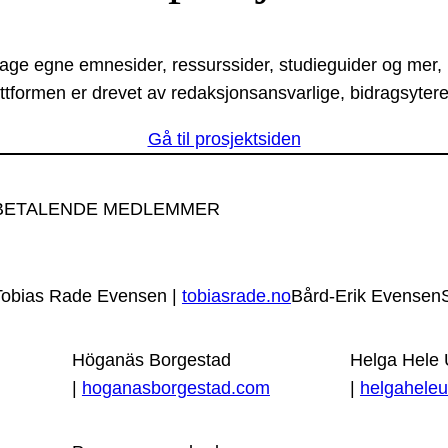
lage egne emnesider, ressurssider, studieguider og mer,
ttformen er drevet av redaksjonsansvarlige, bidragsytere
Gå til prosjektsiden
BETALENDE MEDLEMMER
Tobias Rade Evensen |
tobiasrade.no
Bård-Erik Evensen
Höganäs Borgestad
Helga Hele
|
hoganasborgestad.com
|
helgaheleu