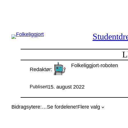
Hopp
til
innhold
Studentdre
L
Folkeliggjort-roboten
Redaktør:
15. august 2022
Publisert
Bidragsytere:
…
Se fordelene!
Flere valg