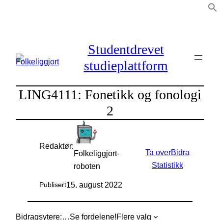
Hopp
til
innhold
Studentdrevet
studieplattform
LING4111: Fonetikk og fonologi
2
Redaktør:
Ta over
Bidra
Folkeliggjort-
Statistikk
roboten
15. august 2022
Publisert
Bidragsytere:
…
Se fordelene!
Flere valg