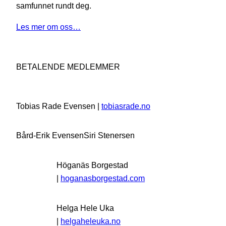
samfunnet rundt deg.
Les mer om oss…
BETALENDE MEDLEMMER
Tobias Rade Evensen |
tobiasrade.no
Bård-Erik Evensen
Siri Stenersen
Höganäs Borgestad
|
hoganasborgestad.com
Helga Hele Uka
|
helgaheleuka.no