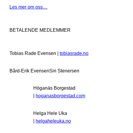
Les mer om oss…
BETALENDE MEDLEMMER
Tobias Rade Evensen |
tobiasrade.no
Bård-Erik Evensen
Siri Stenersen
Höganäs Borgestad
|
hoganasborgestad.com
Helga Hele Uka
|
helgaheleuka.no