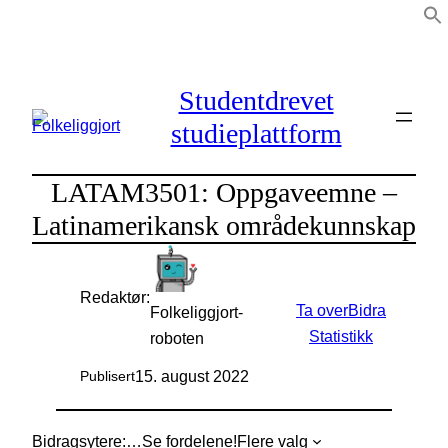
Hopp
til
innhold
Studentdrevet
studieplattform
LATAM3501: Oppgaveemne –
Latinamerikansk områdekunnskap
Redaktør:
Ta over
Bidra
Folkeliggjort-
Statistikk
roboten
15. august 2022
Publisert
Bidragsytere:
…
Se fordelene!
Flere valg