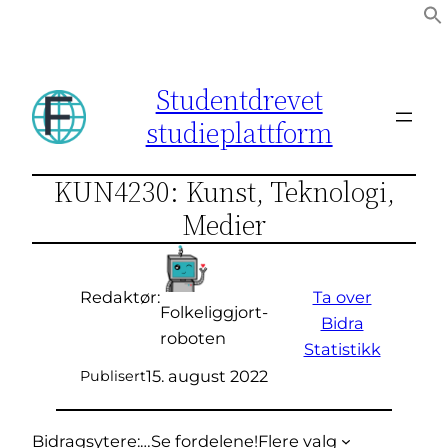
Hopp
til
innhold
Studentdrevet
studieplattform
KUN4230: Kunst, Teknologi,
Medier
Ta over
Redaktør:
Folkeliggjort-
Bidra
roboten
Statistikk
15. august 2022
Publisert
Bidragsytere:
…
Se fordelene!
Flere valg