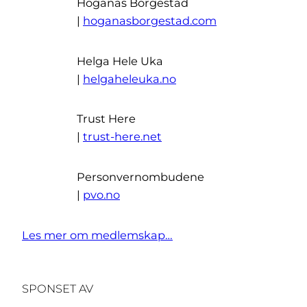
Höganäs Borgestad
|
hoganasborgestad.com
Helga Hele Uka
|
helgaheleuka.no
Trust Here
|
trust-here.net
Personvernombudene
|
pvo.no
Les mer om medlemskap…
SPONSET AV