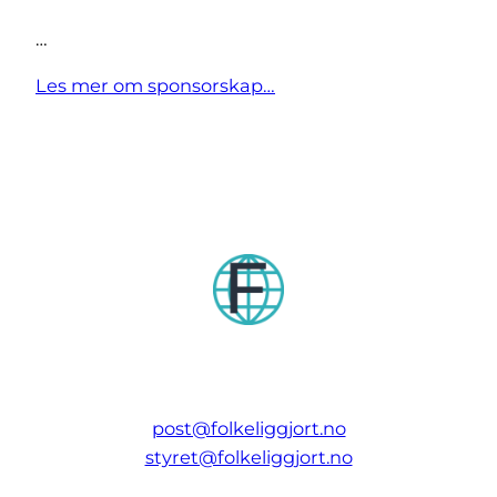
…
Les mer om sponsorskap…
post@folkeliggjort.no
styret@folkeliggjort.no