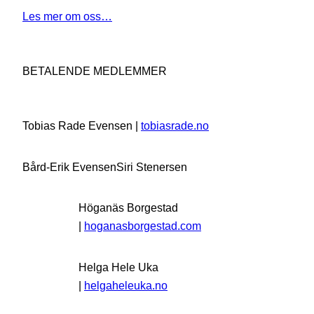
Les mer om oss…
BETALENDE MEDLEMMER
Tobias Rade Evensen |
tobiasrade.no
Bård-Erik Evensen
Siri Stenersen
Höganäs Borgestad
|
hoganasborgestad.com
Helga Hele Uka
|
helgaheleuka.no