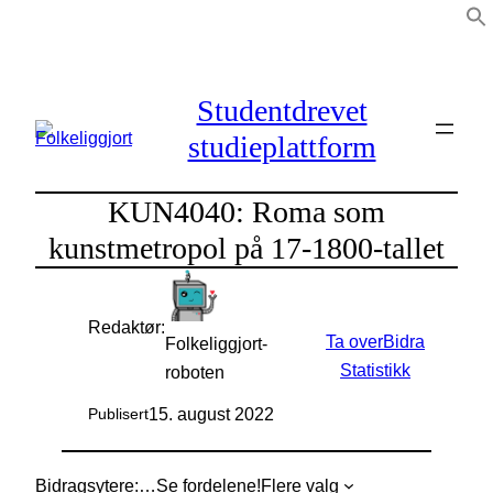
Hopp
til
innhold
Studentdrevet
studieplattform
KUN4040: Roma som
kunstmetropol på 17-1800-tallet
Redaktør:
Ta over
Bidra
Folkeliggjort-
Statistikk
roboten
15. august 2022
Publisert
Bidragsytere:
…
Se fordelene!
Flere valg