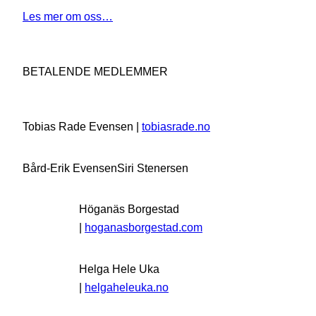
Les mer om oss…
BETALENDE MEDLEMMER
Tobias Rade Evensen |
tobiasrade.no
Bård-Erik Evensen
Siri Stenersen
Höganäs Borgestad
|
hoganasborgestad.com
Helga Hele Uka
|
helgaheleuka.no