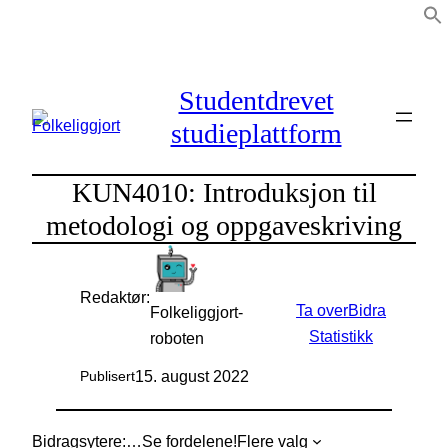
Hopp
til
innhold
Studentdrevet
studieplattform
KUN4010: Introduksjon til
metodologi og oppgaveskriving
Redaktør:
Ta over
Bidra
Folkeliggjort-
Statistikk
roboten
15. august 2022
Publisert
Bidragsytere:
…
Se fordelene!
Flere valg