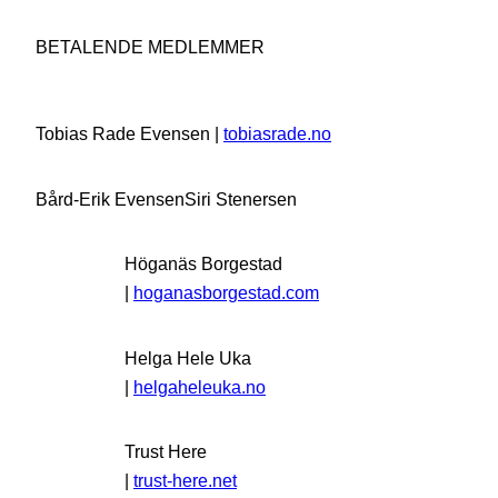
BETALENDE MEDLEMMER
Tobias Rade Evensen |
tobiasrade.no
Bård-Erik Evensen
Siri Stenersen
Höganäs Borgestad
|
hoganasborgestad.com
Helga Hele Uka
|
helgaheleuka.no
Trust Here
|
trust-here.net