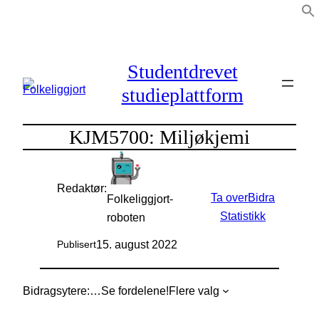
Hopp
til
innhold
Studentdrevet
studieplattform
KJM5700: Miljøkjemi
Redaktør:
Ta over
Bidra
Folkeliggjort-
Statistikk
roboten
15. august 2022
Publisert
Bidragsytere:
…
Se fordelene!
Flere valg