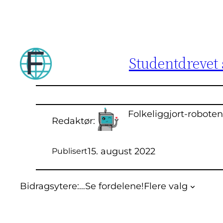
Hopp
til
innhold
Studentdrevet 
Folkeliggjort-roboten
Redaktør:
15. august 2022
Publisert
Bidragsytere:
…
Se fordelene!
Flere valg