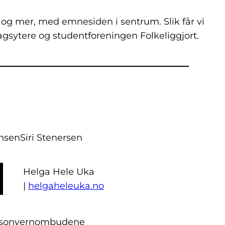
 og mer, med emnesiden i sentrum. Slik får vi
agsytere og studentforeningen Folkeliggjort.
ensen
Siri Stenersen
Helga Hele Uka
|
helgaheleuka.no
sonvernombudene