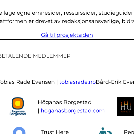
 lage egne emnesider, ressurssider, studieguider
attformen er drevet av redaksjonsansvarlige, bidr
Gå til prosjektsiden
BETALENDE MEDLEMMER
Tobias Rade Evensen |
tobiasrade.no
Bård-Erik Ev
Höganäs Borgestad
|
hoganasborgestad.com
Trust Here
Per