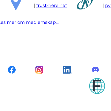
|
trust-here.net
|
pv
Les mer om medlemskap…