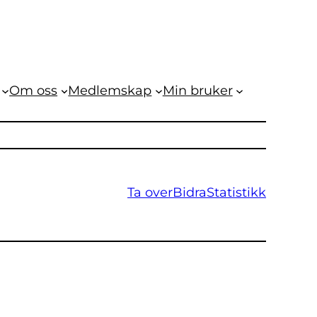
Om oss
Medlemskap
Min bruker
Ta over
Bidra
Statistikk