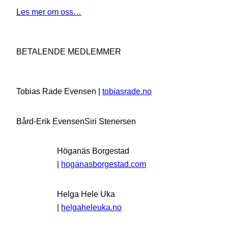
Les mer om oss…
BETALENDE MEDLEMMER
Tobias Rade Evensen |
tobiasrade.no
Bård-Erik Evensen
Siri Stenersen
Höganäs Borgestad
|
hoganasborgestad.com
Helga Hele Uka
|
helgaheleuka.no