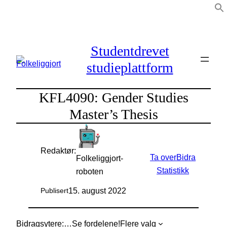
Hopp
til
innhold
Studentdrevet
studieplattform
KFL4090: Gender Studies
Master’s Thesis
Redaktør:
Ta over
Bidra
Folkeliggjort-
Statistikk
roboten
15. august 2022
Publisert
Bidragsytere:
…
Se fordelene!
Flere valg