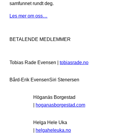
samfunnet rundt deg.
Les mer om oss…
BETALENDE MEDLEMMER
Tobias Rade Evensen |
tobiasrade.no
Bård-Erik Evensen
Siri Stenersen
Höganäs Borgestad
|
hoganasborgestad.com
Helga Hele Uka
|
helgaheleuka.no