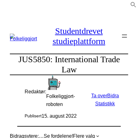
Hopp
til
innhold
Studentdrevet
studieplattform
JUS5850: International Trade
Law
Redaktør:
Ta over
Bidra
Folkeliggjort-
Statistikk
roboten
15. august 2022
Publisert
Bidragsytere:
…
Se fordelene!
Flere valg