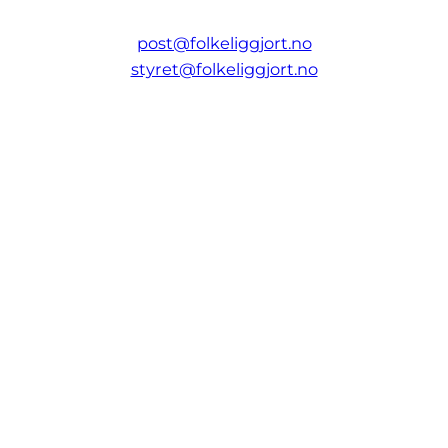
post@folkeliggjort.no
styret@folkeliggjort.no