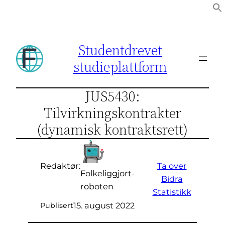
Hopp
til
innhold
Studentdrevet
studieplattform
JUS5430:
Tilvirkningskontrakter
(dynamisk kontraktsrett)
Ta over
Redaktør:
Folkeliggjort-
Bidra
roboten
Statistikk
15. august 2022
Publisert