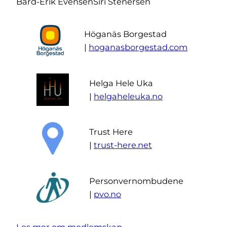
Bård-Erik Evensen
Siri Stenersen
Höganäs Borgestad
|
hoganasborgestad.com
Helga Hele Uka
|
helgaheleuka.no
Trust Here
|
trust-here.net
Personvernombudene
|
pvo.no
Les mer om medlemskap…