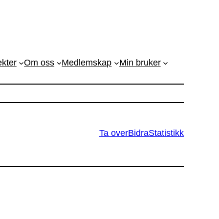
ekter
Om oss
Medlemskap
Min bruker
Ta over
Bidra
Statistikk