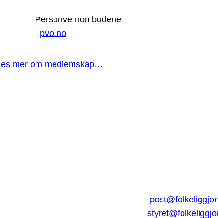
Personvernombudene
|
pvo.no
Les mer om medlemskap…
post@folkeliggjor
styret@folkeliggjo