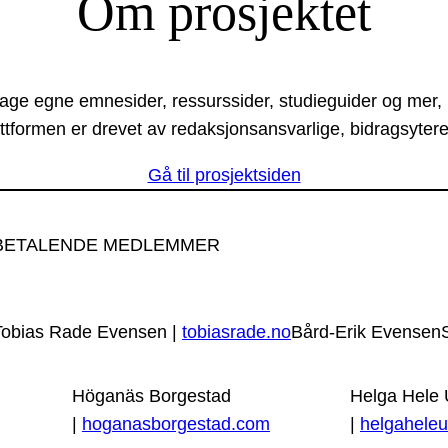
Om prosjektet
lage egne emnesider, ressurssider, studieguider og mer,
ttformen er drevet av redaksjonsansvarlige, bidragsytere
Gå til prosjektsiden
BETALENDE MEDLEMMER
Tobias Rade Evensen |
tobiasrade.no
Bård-Erik Evensen
Höganäs Borgestad
Helga Hele
|
hoganasborgestad.com
|
helgaheleu