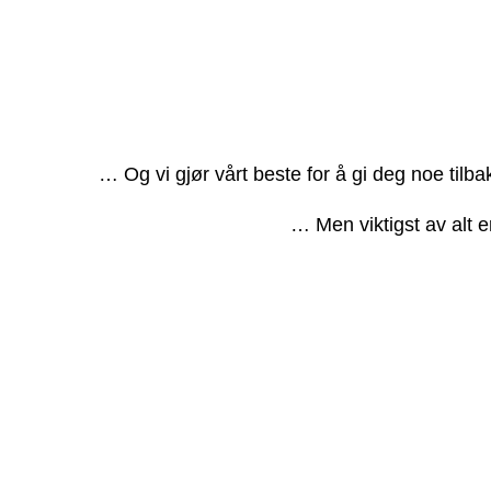
… Og vi gjør vårt beste for å gi deg noe tilb
… Men viktigst av alt e