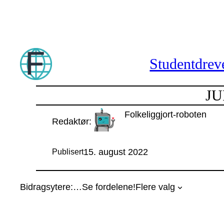
Hopp
til
innhold
Studentdreve
JU
Folkeliggjort-roboten
Redaktør:
15. august 2022
Publisert
Bidragsytere:
…
Se fordelene!
Flere valg