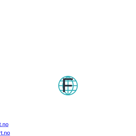
t.no
rt.no